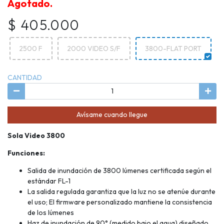
Agotado.
$ 405.000
2500 F
2000 VIDEO S/F
3800-FLAT PORT
CANTIDAD
Avísame cuando llegue
Sola Video 3800
Funciones:
Salida de inundación de 3800 lúmenes certificada según el
estándar FL-1
La salida regulada garantiza que la luz no se atenúe durante
el uso; El firmware personalizado mantiene la consistencia
de los lúmenes
Haz de inundación de 90° (medido bajo el agua) diseñado