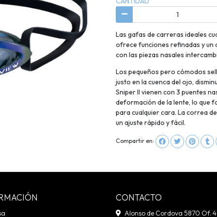
CANTIDAD
Las gafas de carreras ideales cu
ofrece funciones refinadas y un d
con las piezas nasales intercamb
Los pequeños pero cómodos sello
justo en la cuenca del ojo, dismin
Sniper II vienen con 3 puentes na
deformación de la lente, lo que fa
para cualquier cara. La correa de
un ajuste rápido y fácil.
Compartir en:
RMACIÓN
CONTACTO
sa
Alonso de Cordova 5870 Of. 4