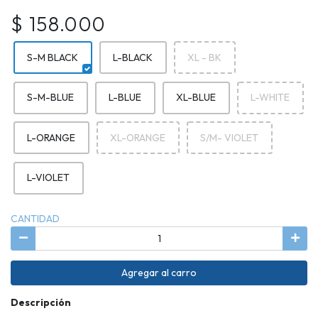
$ 158.000
S-M BLACK
L-BLACK
XL - BK
S-M-BLUE
L-BLUE
XL-BLUE
L-WHITE
L-ORANGE
XL-ORANGE
S/M- VIOLET
L-VIOLET
CANTIDAD
Agregar al carro
Descripción