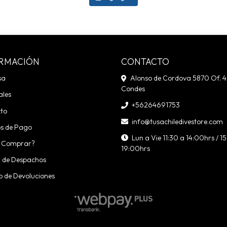
RMACIÓN
CONTACTO
sa
Alonso de Cordova 5870 Of. 4
Condes
ales
+56264691753
to
info@tusachiledivestore.com
s de Pago
Lun a Vie 11:30 a 14:00hrs / 1
 Comprar?
19:00hrs
a de Despachos
o de Devoluciones