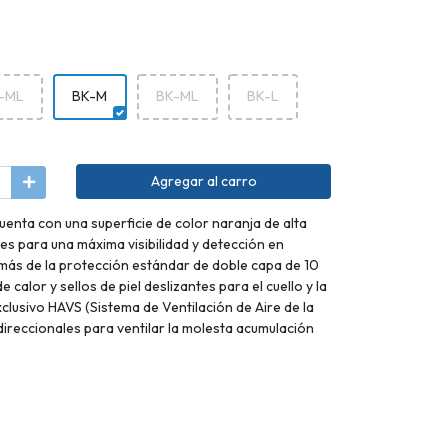
-ML
BK-M
BK-ML
BK-L
Agregar al carro
cuenta con una superficie de color naranja de alta
tes para una máxima visibilidad y detección en
más de la protección estándar de doble capa de 10
 calor y sellos de piel deslizantes para el cuello y la
clusivo HAVS (Sistema de Ventilación de Aire de la
direccionales para ventilar la molesta acumulación