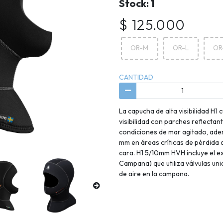
Stock: 1
$ 125.000
OR-M
OR-L
OR
CANTIDAD
La capucha de alta visibilidad H1 
visibilidad con parches reflectan
condiciones de mar agitado, ade
mm en áreas críticas de pérdida de
cara. H1 5/10mm HVH incluye el ex
Campana) que utiliza válvulas uni
de aire en la campana.