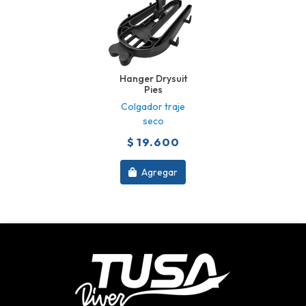
Hanger Drysuit
Pies
Colgador traje
seco
$ 19.600
Agregar