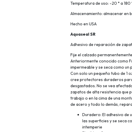
Temperatura de uso: -20 ° a 180 
Almacenamiento: almacenar en b
Hecho en USA
Aquaseal SR
Adhesivo de reparación de zapa
Fije el calzado permanentemente
Anteriormente conocido como Fr
impermeable y se seca como un p
Con solo un pequeño tubo de 1 o
cree protectores duraderos para
desgastados. No se vea afectado p
zapatos de alta resistencia que 
trabajo o en la cima de una mon
de acero y todo lo demás, repara
Duradero: El adhesivo de 
las superficies y se seca 
intemperie