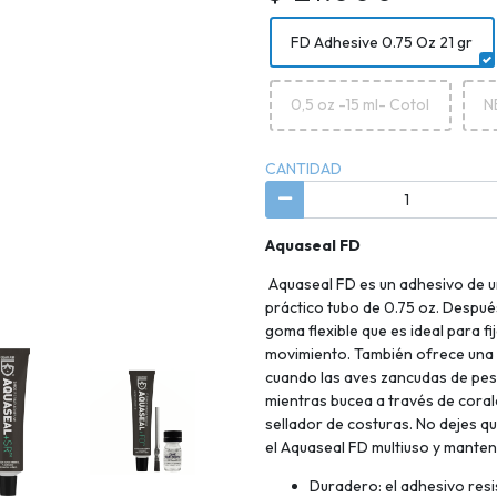
FD Adhesive 0.75 Oz 21 gr
0,5 oz -15 ml- Cotol
N
CANTIDAD
Aquaseal FD
Aquaseal FD es un adhesivo de u
práctico tubo de 0.75 oz. Despu
goma flexible que es ideal para fi
movimiento. También ofrece una e
cuando las aves zancudas de pesc
mientras bucea a través de corale
sellador de costuras. No dejes 
el Aquaseal FD multiuso y manten
Duradero: el adhesivo res