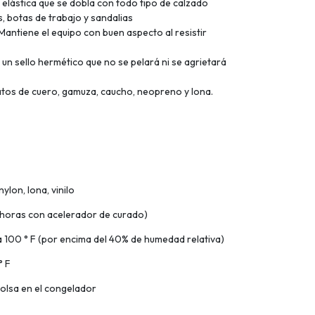
 elástica que se dobla con todo tipo de calzado
s, botas de trabajo y sandalias
Mantiene el equipo con buen aspecto al resistir
n sello hermético que no se pelará ni se agrietará
atos de cuero, gamuza, caucho, neopreno y lona.
ylon, lona, vinilo
 horas con acelerador de curado)
a 100 ° F (por encima del 40% de humedad relativa)
° F
olsa en el congelador