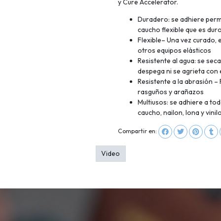
y Cure Accelerator.
Duradero: se adhiere perm
caucho flexible que es duro
Flexible– Una vez curado, 
otros equipos elásticos
Resistente al agua: se sec
despega ni se agrieta con 
Resistente a la abrasión 
rasguños y arañazos
Multiusos: se adhiere a tod
caucho, nailon, lona y vinil
Compartir en:
Video