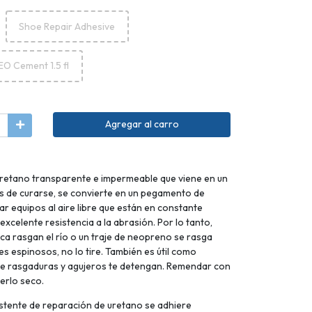
Shoe Repair Adhesive
EO Cement 1.5 fl
Agregar al carro
retano transparente e impermeable que viene en un
és de curarse, se convierte en un pegamento de
jar equipos al aire libre que están en constante
xcelente resistencia a la abrasión. Por lo tanto,
a rasgan el río o un traje de neopreno se rasga
s espinosos, no lo tire. También es útil como
que rasgaduras y agujeros te detengan. Remendar con
erlo seco.
istente de reparación de uretano se adhiere